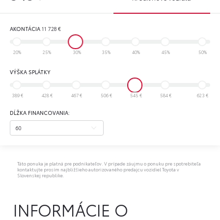
AKONTÁCIA
11 728
€
20%
25%
30%
35%
40%
45%
50%
VÝŠKA SPLÁTKY
389 €
428 €
467 €
506 €
545 €
584 €
623 €
DĹŽKA FINANCOVANIA:
Táto ponuka je platná pre podnikateľov. V prípade záujmu o ponuku pre spotrebiteľa
kontaktujte prosím najbližšieho autorizovaného predajcu vozidiel Toyota v
Slovenskej republike.
INFORMÁCIE O