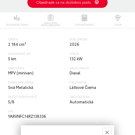
Objednajte sa na skúšobnú jazdu
DOSTUPNÉ
TECHNICKÉ ÚDAJE
FINANCOVANIE
DÍLER
PRÍSLUŠENSTVO
OBJEM
ROK VÝROBY
3
2 184 cm
2026
NAJAZDENÉ KM
VÝKON
5 km
132 kW
KAROSÉRIA
DRUH PALIVA
MPV (minivan)
Diesel
FARBA KAROSÉRIE
ČALÚNENIE
Sivá Metalická
Látkové Čierna
POČET DVERÍ/MIEST
PREVODOVKA
5/8
Automatická
VIN
YARVNFC14RZ138336