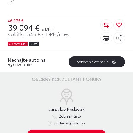
Iní
46 975 €
39 094 €
s DPH
splátka 545 € s DPH/mes.
Odpočet DPH
NOVÉ
Nechajte auto na
Vytvorenie ocenenia
vyrovnanie
OSOBNÝ KONZULTANT PONUKY
Jaroslav Pridavok
Zobraziť číslo
pridavok@todos.sk