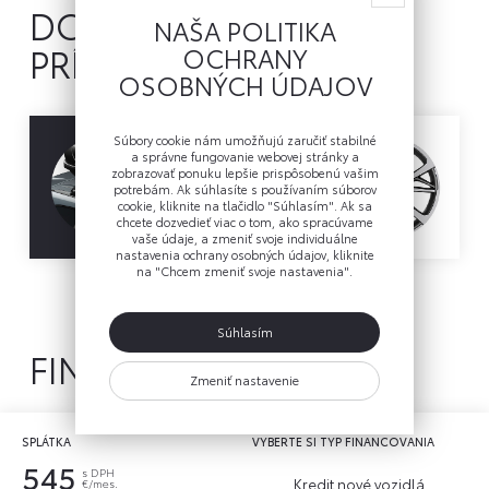
DOSTUPNÉ
NAŠA POLITIKA
PRÍSLUŠENSTVO
OCHRANY
OSOBNÝCH ÚDAJOV
Súbory cookie nám umožňujú zaručiť stabilné
a správne fungovanie webovej stránky a
zobrazovať ponuku lepšie prispôsobenú vašim
potrebám. Ak súhlasíte s používaním súborov
cookie, kliknite na tlačidlo "Súhlasím". Ak sa
chcete dozvedieť viac o tom, ako spracúvame
vaše údaje, a zmeniť svoje individuálne
nastavenia ochrany osobných údajov, kliknite
na "Chcem zmeniť svoje nastavenia".
Otázka ohľadom príslušenstva
Súhlasím
FINANCOVANIE
Zmeniť nastavenie
SPLÁTKA
VYBERTE SI TYP FINANCOVANIA
545
s DPH
Kredit nové vozidlá
€/mes.