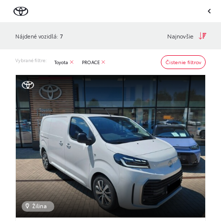
Najnovšie
Nájdené vozidlá:
7
Vybrané filtre:
Čistenie filtrov
Toyota
PROACE
Žilina