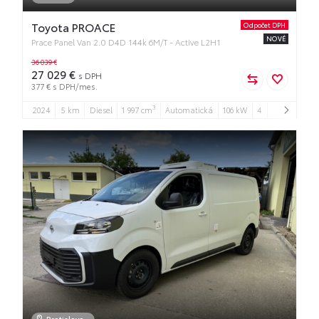
Toyota PROACE
Odpočet DPH
NOVÉ
Prace Panel Van 2.0 D4D 144k 6M/T - Active L2H1
36 039 €
27 029 €
s DPH
377 € s DPH/mes.
3
2024
5 km
Diesel
1 997 cm
Automatická
106 kW
4
Bratislava