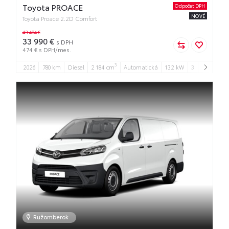
Toyota PROACE
Odpočet DPH
NOVÉ
Toyota Proace 2.2D Comfort
43 404 €
33 990 €
s DPH
474 € s DPH/mes.
3
2026
780 km
Diesel
2 184 cm
Automatická
132 kW
3
3
Ružomberok