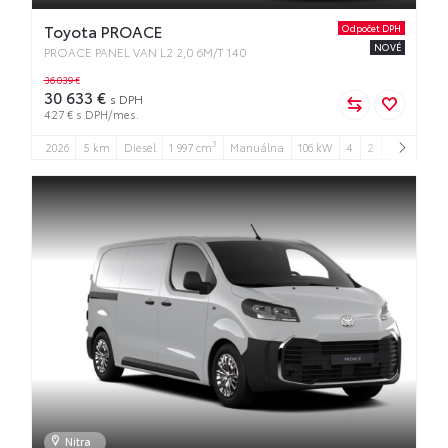
Toyota PROACE
Odpočet DPH
NOVÉ
PROACE PANEL VAN L2 2,0 6M/T 140
36 039 €
30 633 €
s DPH
427 € s DPH/mes.
3
2026
5 km
Diesel
1 997 cm
Manuálna
106 kW
4
2
Nitra