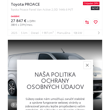
Toyota PROACE
Odpočet DPH
NOVÉ
Toyota Proace Panel Van Active 2,0D 144k 6 M/T
34 809 €
27 847 €
s DPH
388 € s DPH/mes.
3
2025
5 km
Diesel
1 997 cm
Manuálna
106 kW
NAŠA POLITIKA
OCHRANY
OSOBNÝCH ÚDAJOV
Súbory cookie nám umožňujú zaručiť stabilné
a správne fungovanie webovej stránky a
Nitra
zobrazovať ponuku lepšie prispôsobenú vašim
potrebám. Ak súhlasíte s používaním súborov