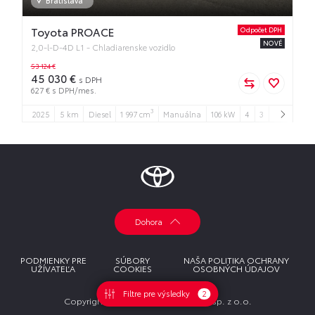
Toyota PROACE
Odpočet DPH
NOVÉ
2,0-l-D-4D L1 - Chladiarenske vozidlo
53 124 €
45 030 €
s DPH
627 € s DPH/mes.
3
2025
5 km
Diesel
1 997 cm
Manuálna
106 kW
4
3
Dohora
PODMIENKY PRE
SÚBORY
NAŠA POLITIKA OCHRANY
UŽÍVATEĽA
COOKIES
OSOBNÝCH ÚDAJOV
Filtre pre výsledky
2
Copyright © Toyota Central Europe sp. z o.o.