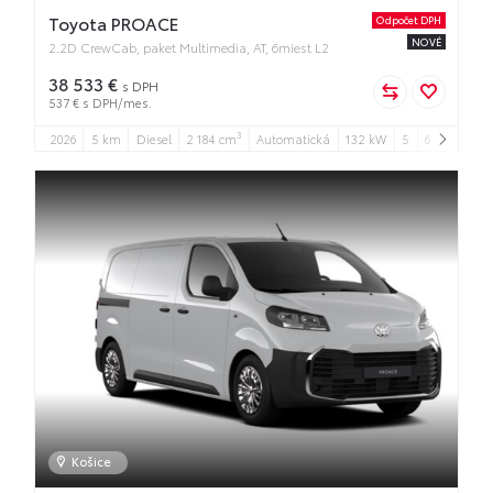
Toyota PROACE
Odpočet DPH
NOVÉ
2.2D CrewCab, paket Multimedia, AT, 6miest L2
38 533 €
s DPH
537 € s DPH/mes.
3
2026
5 km
Diesel
2 184 cm
Automatická
132 kW
5
6
Košice