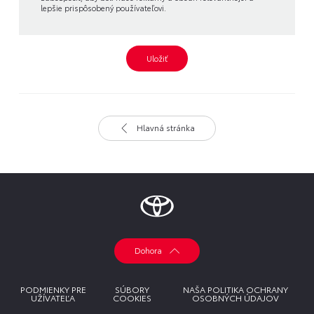
lepšie prispôsobený používateľovi.
Uložiť
Hlavná stránka
Dohora
PODMIENKY PRE
SÚBORY
NAŠA POLITIKA OCHRANY
UŽÍVATEĽA
COOKIES
OSOBNÝCH ÚDAJOV